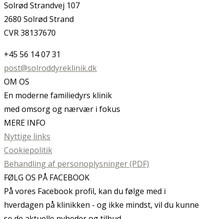
Solrød Strandvej 107
2680 Solrød Strand
CVR 38137670
+45 56 14 07 31
post@solroddyreklinik.dk
OM OS
En moderne familiedyrs klinik
med omsorg og nærvær i fokus
MERE INFO
Nyttige links
Cookiepolitik
Behandling af personoplysninger (PDF)
FØLG OS PÅ FACEBOOK
På vores Facebook profil, kan du følge med i
hverdagen på klinikken - og ikke mindst, vil du kunne
se de aktuelle nyheder og tilbud.