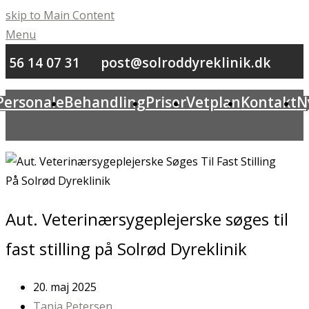
skip to Main Content
Menu
56 14 07 31
post@solroddyreklinik.dk
Personale
Behandling
Priser
Vetplan
Kontakt
N
Aut. Veterinærsygeplejerske søges til
fast stilling på Solrød Dyreklinik
20. maj 2025
Tanja Petersen