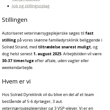
Job og stillingsoplag
Stillingen
Autoriseret veterinærsygeplejerske søges til
fast
stilling
på vores skønne familiedyrsklinik beliggende i
Solrød Strand, med
tiltrædelse snarest muligt
, og
dog helst senest
1. august 2025
. Arbejdstiden vil være
30-37 timer/uge
efter aftale, uden vagter eller
weekendarbejde.
Hvem er vi
Hos Solrød Dyreklinik vil du blive en del af et team
bestående af 5-6 dyrlæger, 3 aut.
veterinærsygeplejersker og 3 VSP-elever. Vi er en