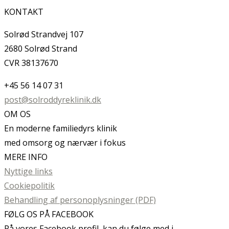
KONTAKT
Solrød Strandvej 107
2680 Solrød Strand
CVR 38137670
+45 56 14 07 31
post@solroddyreklinik.dk
OM OS
En moderne familiedyrs klinik
med omsorg og nærvær i fokus
MERE INFO
Nyttige links
Cookiepolitik
Behandling af personoplysninger (PDF)
FØLG OS PÅ FACEBOOK
På vores Facebook profil, kan du følge med i