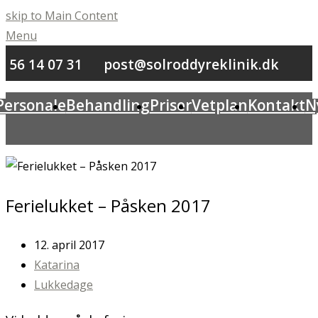
skip to Main Content
Menu
56 14 07 31
post@solroddyreklinik.dk
Personale
Behandling
Priser
Vetplan
Kontakt
N
Ferielukket – Påsken 2017
12. april 2017
Katarina
Lukkedage